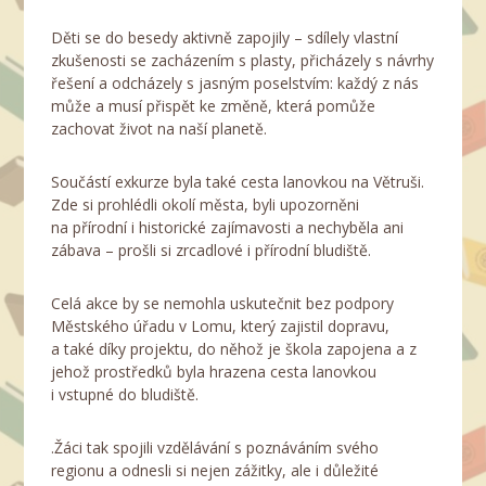
Děti se do besedy aktivně zapojily – sdílely vlastní
zkušenosti se zacházením s plasty, přicházely s návrhy
řešení a odcházely s jasným poselstvím: každý z nás
může a musí přispět ke změně, která pomůže
zachovat život na naší planetě.
Součástí exkurze byla také cesta lanovkou na Větruši.
Zde si prohlédli okolí města, byli upozorněni
na přírodní i historické zajímavosti a nechyběla ani
zábava – prošli si zrcadlové i přírodní bludiště.
Celá akce by se nemohla uskutečnit bez podpory
Městského úřadu v Lomu, který zajistil dopravu,
a také díky projektu, do něhož je škola zapojena a z
jehož prostředků byla hrazena cesta lanovkou
i vstupné do bludiště.
.Žáci tak spojili vzdělávání s poznáváním svého
regionu a odnesli si nejen zážitky, ale i důležité