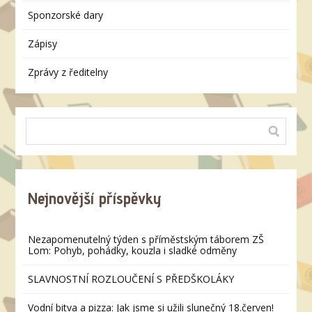
Sponzorské dary
Zápisy
Zprávy z ředitelny
Nejnovější příspěvky
Nezapomenutelný týden s příměstským táborem ZŠ
Lom: Pohyb, pohádky, kouzla i sladké odměny
SLAVNOSTNÍ ROZLOUČENÍ S PŘEDŠKOLÁKY
Vodní bitva a pizza: Jak jsme si užili slunečný 18.červen!