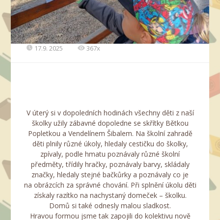
17.9. 2025
367x
V úterý si v dopoledních hodinách všechny děti z naší
školky užily zábavné dopoledne se skřítky Bětkou
Popletkou a Vendelínem Šibalem. Na školní zahradě
děti plnily různé úkoly, hledaly cestičku do školky,
zpívaly, podle hmatu poznávaly různé školní
předměty, třídily hračky, poznávaly barvy, skládaly
značky, hledaly stejné bačkůrky a poznávaly co je
na obrázcích za správné chování. Při splnění úkolu děti
získaly razítko na nachystaný domeček – školku.
Domů si také odnesly malou sladkost.
Hravou formou jsme tak zapojili do kolektivu nově