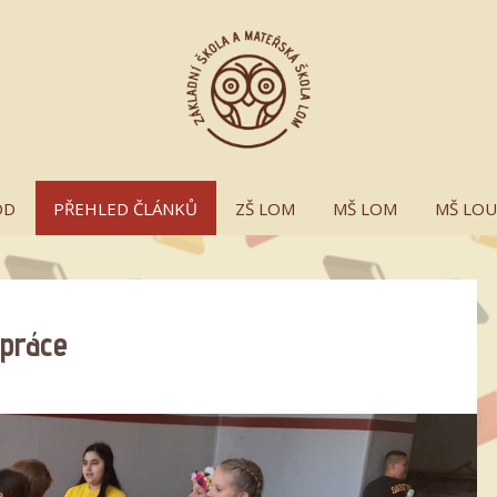
OD
PŘEHLED ČLÁNKŮ
ZŠ LOM
MŠ LOM
MŠ LO
upráce