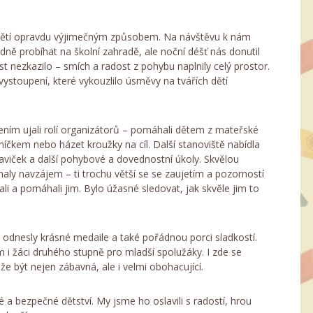
 dětí opravdu výjimečným způsobem. Na návštěvu k nám
ě probíhat na školní zahradě, ale noční déšť nás donutil
t nezkazilo – smích a radost z pohybu naplnily celý prostor.
 vystoupení, které vykouzlilo úsměvy na tvářích dětí
šením ujali rolí organizátorů – pomáhali dětem z mateřské
míčkem nebo házet kroužky na cíl. Další stanoviště nabídla
aviček a další pohybové a dovednostní úkoly. Skvělou
aly navzájem – ti trochu větší se se zaujetím a pozorností
ali a pomáhali jim. Bylo úžasné sledovat, jak skvěle jim to
ek odnesly krásné medaile a také pořádnou porci sladkostí.
 i žáci druhého stupně pro mladší spolužáky. I zde se
 být nejen zábavná, ale i velmi obohacující.
 a bezpečné dětství. My jsme ho oslavili s radostí, hrou