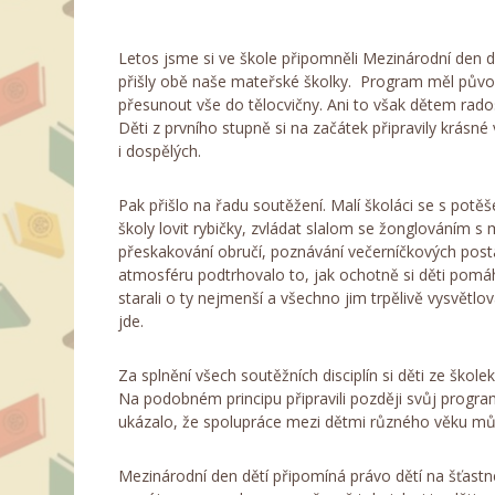
Letos jsme si ve škole připomněli Mezinárodní den
přišly obě naše mateřské školky. Program měl původn
přesunout vše do tělocvičny. Ani to však dětem rados
Děti z prvního stupně si na začátek připravily krásné
i dospělých.
Pak přišlo na řadu soutěžení. Malí školáci se s potě
školy lovit rybičky, zvládat slalom se žonglováním s 
přeskakování obručí, poznávání večerníčkových post
atmosféru podtrhovalo to, jak ochotně si děti pomáh
starali o ty nejmenší a všechno jim trpělivě vysvětlov
jde.
Za splnění všech soutěžních disciplín si děti ze škol
Na podobném principu připravili později svůj program
ukázalo, že spolupráce mezi dětmi různého věku může
Mezinárodní den dětí připomíná právo dětí na šťastné