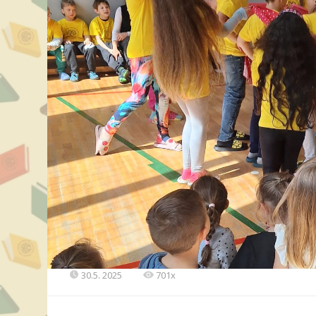
30.5. 2025
701x