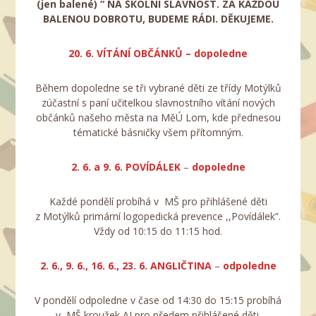
(jen balené) “ NA ŠKOLNÍ SLAVNOST.
ZA KAŽDOU
BALENOU DOBROTU, BUDEME RÁDI.
DĚKUJEME.
20. 6. VÍTÁNÍ OBČÁNKŮ – dopoledne
Během dopoledne se tři vybrané děti ze třídy Motýlků
zúčastní s paní učitelkou slavnostního vítání nových
občánků našeho města na MěÚ Lom, kde přednesou
tématické básničky všem přítomným.
2. 6. a 9. 6. POVÍDÁLEK
–
dopoledne
Každé pondělí probíhá v MŠ pro přihlášené děti
z Motýlků primární logopedická prevence ,,Povídálek”.
Vždy od 10:15 do 11:15 hod.
2. 6., 9. 6., 16. 6., 23. 6. ANGLIČTINA
–
odpoledne
V pondělí odpoledne v čase od 14:30 do 15:15 probíhá
v MŠ kroužek AJ pro předem přihlášené děti.