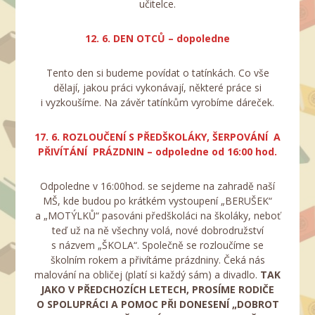
učitelce.
12. 6. DEN OTCŮ – dopoledne
Tento den si budeme povídat o tatínkách. Co vše
dělají, jakou práci vykonávají, některé práce si
i vyzkoušíme. Na závěr tatínkům vyrobíme dáreček.
17. 6. ROZLOUČENÍ S PŘEDŠKOLÁKY, ŠERPOVÁNÍ A
PŘIVÍTÁNÍ PRÁZDNIN – odpoledne od 16:00 hod.
Odpoledne v 16:00hod. se sejdeme na zahradě naší
MŠ, kde budou po krátkém vystoupení „BERUŠEK“
a „MOTÝLKŮ“ pasováni předškoláci na školáky, neboť
teď už na ně všechny volá, nové dobrodružství
s názvem „ŠKOLA“. Společně se rozloučíme se
školním rokem a přivítáme prázdniny. Čeká nás
malování na obličej (platí si každý sám) a divadlo.
TAK
JAKO V PŘEDCHOZÍCH LETECH, PROSÍME RODIČE
O SPOLUPRÁCI A POMOC PŘI DONESENÍ „DOBROT