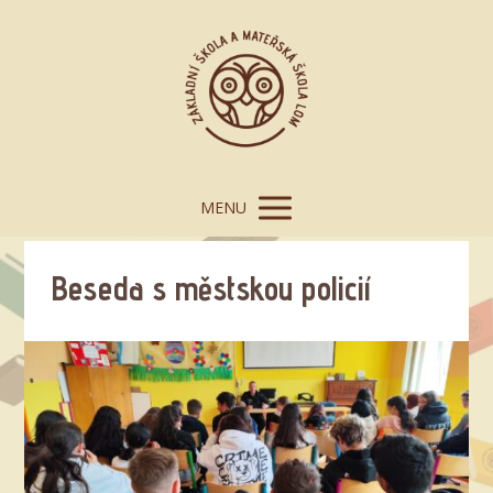
MENU
Beseda s městskou policií