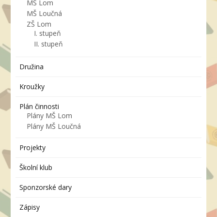
MŠ Lom
MŠ Loučná
ZŠ Lom
I. stupeň
II. stupeň
Družina
Kroužky
Plán činnosti
Plány MŠ Lom
Plány MŠ Loučná
Projekty
Školní klub
Sponzorské dary
Zápisy