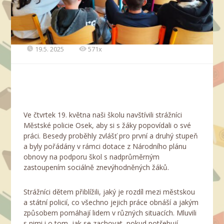
19.5. 2025
571x
Ve čtvrtek 19. května naši školu navštívili strážníci
Městské policie Osek, aby si s žáky popovídali o své
práci. Besedy proběhly zvlášť pro první a druhý stupeň
a byly pořádány v rámci dotace z Národního plánu
obnovy na podporu škol s nadprůměrným
zastoupením sociálně znevýhodněných žáků.
Strážníci dětem přiblížili, jaký je rozdíl mezi městskou
a státní policií, co všechno jejich práce obnáší a jakým
způsobem pomáhají lidem v různých situacích. Mluvili
s nimi i o tom, jak se zachovat, pokud potřebují