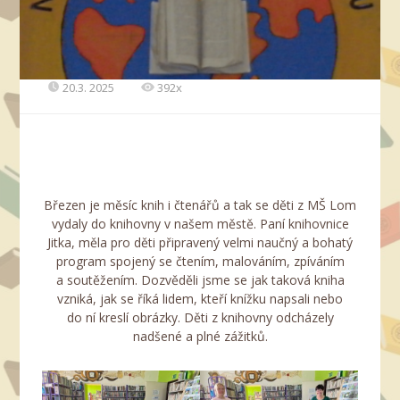
20.3. 2025
392x
Březen je měsíc knih i čtenářů a tak se děti z MŠ Lom
vydaly do knihovny v našem městě. Paní knihovnice
Jitka, měla pro děti připravený velmi naučný a bohatý
program spojený se čtením, malováním, zpíváním
a soutěžením. Dozvěděli jsme se jak taková kniha
vzniká, jak se říká lidem, kteří knížku napsali nebo
do ní kreslí obrázky. Děti z knihovny odcházely
nadšené a plné zážitků.