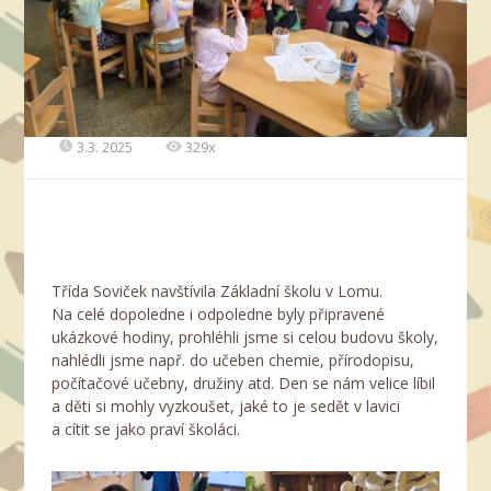
3.3. 2025
329x
Třída Soviček navštívila Základní školu v Lomu.
Na celé dopoledne i odpoledne byly připravené
ukázkové hodiny, prohléhli jsme si celou budovu školy,
nahlédli jsme např. do učeben chemie, přírodopisu,
počítačové učebny, družiny atd. Den se nám velice líbil
a děti si mohly vyzkoušet, jaké to je sedět v lavici
a cítit se jako praví školáci.