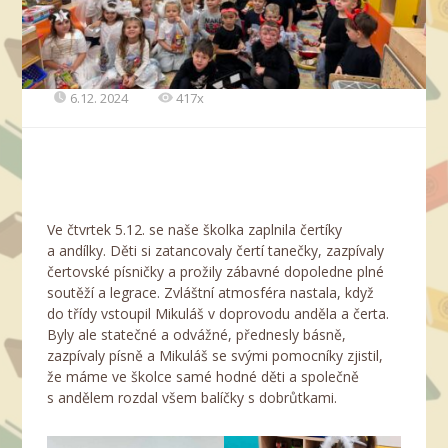
6.12. 2024
417x
Ve čtvrtek 5.12. se naše školka zaplnila čertíky
a andílky. Děti si zatancovaly čertí tanečky, zazpívaly
čertovské písničky a prožily zábavné dopoledne plné
soutěží a legrace. Zvláštní atmosféra nastala, když
do třídy vstoupil Mikuláš v doprovodu anděla a čerta.
Byly ale statečné a odvážné, přednesly básně,
zazpívaly písně a Mikuláš se svými pomocníky zjistil,
že máme ve školce samé hodné děti a společně
s andělem rozdal všem balíčky s dobrůtkami.