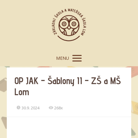
MENU
OP JAK – Šablony II – ZŠ a MŠ
Lom
30.9. 2024
268x