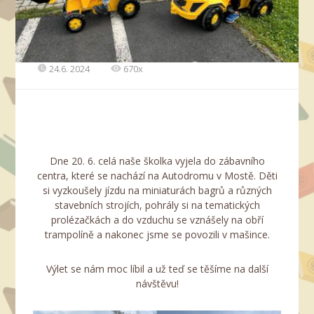
24.6. 2024
670x
Dne 20. 6. celá naše školka vyjela do zábavního
centra, které se nachází na Autodromu v Mostě. Děti
si vyzkoušely jízdu na miniaturách bagrů a různých
stavebních strojích, pohrály si na tematických
prolézačkách a do vzduchu se vznášely na obří
trampolíně a nakonec jsme se povozili v mašince.
Výlet se nám moc líbil a už teď se těšíme na další
návštěvu!