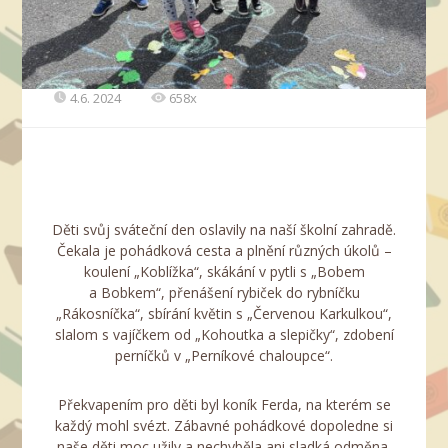
4.6. 2024
658x
Děti svůj sváteční den oslavily na naší školní zahradě.
Čekala je pohádková cesta a plnění různých úkolů –
koulení „Koblížka“, skákání v pytli s „Bobem
a Bobkem“, přenášení rybiček do rybníčku
„Rákosníčka“, sbírání květin s „Červenou Karkulkou“,
slalom s vajíčkem od „Kohoutka a slepičky“, zdobení
perníčků v „Perníkové chaloupce“.
Překvapením pro děti byl koník Ferda, na kterém se
každý mohl svézt. Zábavné pohádkové dopoledne si
naše děti moc užily a nechyběla ani sladká odměna.