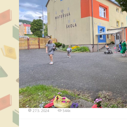
27.5. 2024
544x