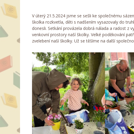
V úterý 21.5.2024 jsme se sešli ke společnému sázení
školka rozkvetla, děti s nadšením vysazovaly do truhlí
donesli. Setkání provázela dobrá nálada a radost z v
venkovní prostory naší školky. Velké poděkování patř
zvelebení naší školky. Už se těšíme na další společno