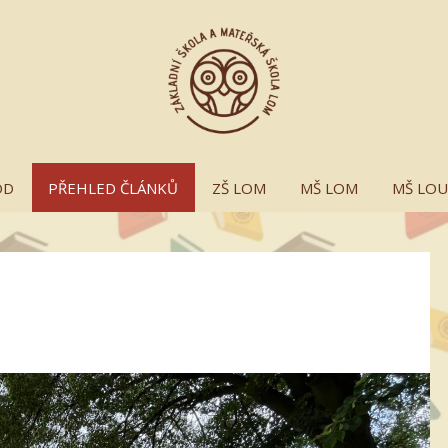
OD
PŘEHLED ČLÁNKŮ
ZŠ LOM
MŠ LOM
MŠ LO