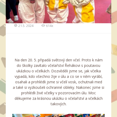
21.5. 2024
614x
Na den 20. 5. připadá světový den včel. Proto k nám
do školky zavítalo včelařství Řehákovi s poutavou
ukázkou o včelkách. Dozvěděli jsme se, jak včelka
vypadá, kdo všechno žije v úlu a co se v něm vyrábí,
osahali a prohlédli jsme si včelí vosk, ochutnali med
a také si vyzkoušeli ochranné obleky. Nakonec jsme si
prohlédli živé včelky v pozorovacím úlu. Moc
děkujeme za krásnou ukázku o včelařství a včelkách
takových.