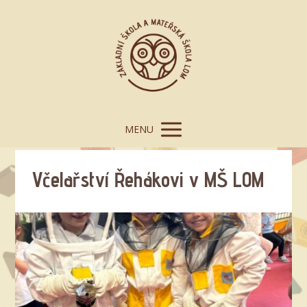
MENU
Včelařství Řehákovi v MŠ LOM