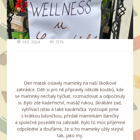
14.5. 2024
737x
Den matek oslavily maminky na naší školkové
zahrádce. Děti si pro ně připravily několik koutků, kde
se maminky nechaly hýčkat, rozmazlovat a odpočinuly
si. Bylo zde kadeřnictví, masáž rukou, škrábání zad,
vyhřívací relax a také kavárnička. Vystoupili jsme
s krátkou básničkou, předali maminkám dárečky
a společně poseděli na zahradě. Bylo to moc příjemné
odpoledne a doufáme, že si ho maminky užily stejně
tak, jako my.