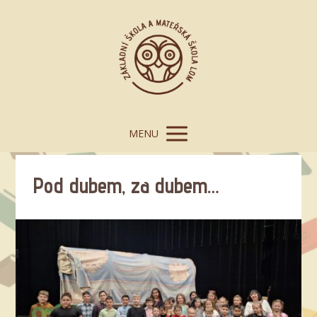
MENU
Pod dubem, za dubem…