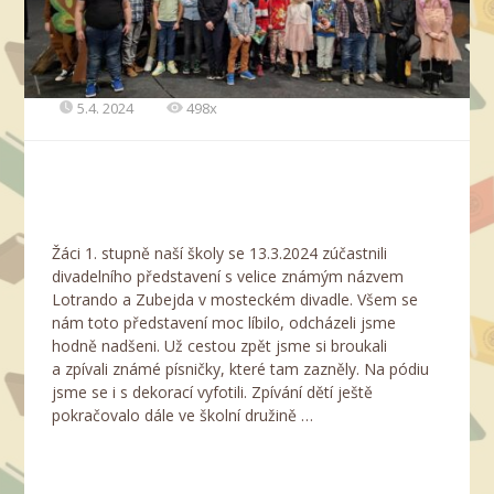
5.4. 2024
498x
Žáci 1. stupně naší školy se 13.3.2024 zúčastnili
divadelního představení s velice známým názvem
Lotrando a Zubejda v mosteckém divadle. Všem se
nám toto představení moc líbilo, odcházeli jsme
hodně nadšeni. Už cestou zpět jsme si broukali
a zpívali známé písničky, které tam zazněly. Na pódiu
jsme se i s dekorací vyfotili. Zpívání dětí ještě
pokračovalo dále ve školní družině …