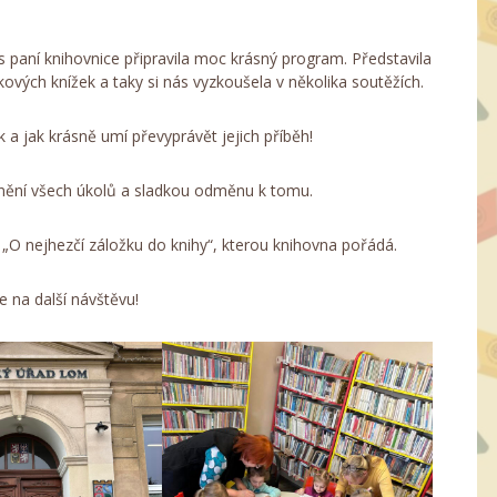
ás paní knihovnice připravila moc krásný program. Představila
ových knížek a taky si nás vyzkoušela v několika soutěžích.
k a jak krásně umí převyprávět jejich příběh!
lnění všech úkolů a sladkou odměnu k tomu.
 „O nejhezčí záložku do knihy“, kterou knihovna pořádá.
e na další návštěvu!