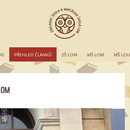
OD
PŘEHLED ČLÁNKŮ
ZŠ LOM
MŠ LOM
MŠ LO
LOM