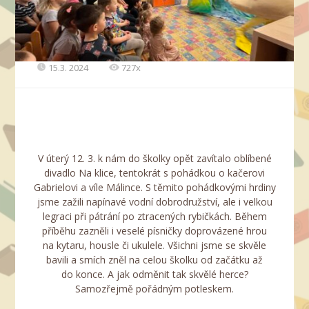
15.3. 2024
727x
V úterý 12. 3. k nám do školky opět zavítalo oblíbené
divadlo Na klice, tentokrát s pohádkou o kačerovi
Gabrielovi a víle Málince. S těmito pohádkovými hrdiny
jsme zažili napínavé vodní dobrodružství, ale i velkou
legraci při pátrání po ztracených rybičkách. Během
příběhu zazněli i veselé písničky doprovázené hrou
na kytaru, housle či ukulele. Všichni jsme se skvěle
bavili a smích zněl na celou školku od začátku až
do konce. A jak odměnit tak skvělé herce?
Samozřejmě pořádným potleskem.