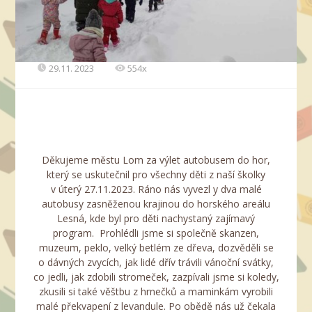
29.11. 2023
554x
Děkujeme městu Lom za výlet autobusem do hor,
který se uskutečnil pro všechny děti z naší školky
v úterý 27.11.2023. Ráno nás vyvezl y dva malé
autobusy zasněženou krajinou do horského areálu
Lesná, kde byl pro děti nachystaný zajímavý
program. Prohlédli jsme si společně skanzen,
muzeum, peklo, velký betlém ze dřeva, dozvěděli se
o dávných zvycích, jak lidé dřív trávili vánoční svátky,
co jedli, jak zdobili stromeček, zazpívali jsme si koledy,
zkusili si také věštbu z hrnečků a maminkám vyrobili
malé překvapení z levandule. Po obědě nás už čekala