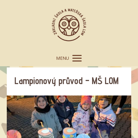
MENU
Lampionový průvod – MŠ LOM