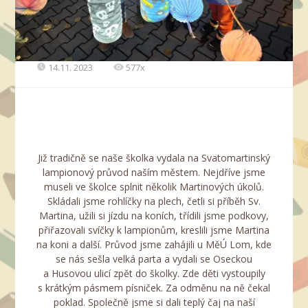
14.11. 2023
577x
Již tradičně se naše školka vydala na Svatomartinský
lampionový průvod naším městem. Nejdříve jsme
museli ve školce splnit několik Martinových úkolů.
Skládali jsme rohlíčky na plech, četli si příběh Sv.
Martina, užili si jízdu na koních, třídili jsme podkovy,
přiřazovali svíčky k lampionům, kreslili jsme Martina
na koni a další. Průvod jsme zahájili u MěÚ Lom, kde
se nás sešla velká parta a vydali se Oseckou
a Husovou ulicí zpět do školky. Zde děti vystoupily
s krátkým pásmem písniček. Za odměnu na ně čekal
poklad. Společně jsme si dali teplý čaj na naší