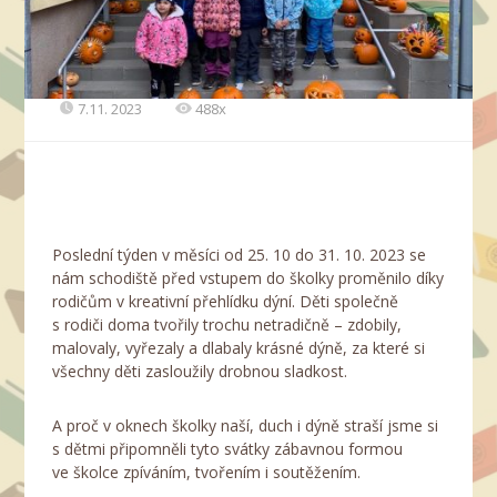
7.11. 2023
488x
Poslední týden v měsíci od 25. 10 do 31. 10. 2023 se
nám schodiště před vstupem do školky proměnilo díky
rodičům v kreativní přehlídku dýní. Děti společně
s rodiči doma tvořily trochu netradičně – zdobily,
malovaly, vyřezaly a dlabaly krásné dýně, za které si
všechny děti zasloužily drobnou sladkost.
A proč v oknech školky naší, duch i dýně straší jsme si
s dětmi připomněli tyto svátky zábavnou formou
ve školce zpíváním, tvořením i soutěžením.