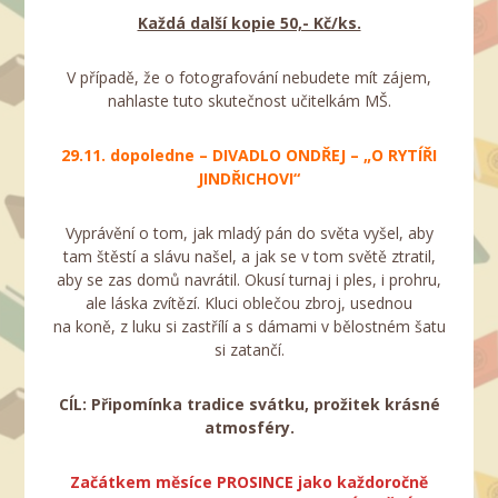
Každá další kopie 50,- Kč/ks.
V případě, že o fotografování nebudete mít zájem,
nahlaste tuto skutečnost učitelkám MŠ.
29.11. dopoledne – DIVADLO ONDŘEJ – „O RYTÍŘI
JINDŘICHOVI“
Vyprávění o tom, jak mladý pán do světa vyšel, aby
tam štěstí a slávu našel, a jak se v tom světě ztratil,
aby se zas domů navrátil. Okusí turnaj i ples, i prohru,
ale láska zvítězí. Kluci oblečou zbroj, usednou
na koně, z luku si zastřílí a s dámami v bělostném šatu
si zatančí.
CÍL: Připomínka tradice svátku, prožitek krásné
atmosféry.
Začátkem měsíce PROSINCE jako každoročně