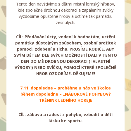
Tento den navštívíme s dětmi místní lomský hřbitov,
kde společně drobnou dekorací a zapálením svíčky
vyzdobíme opuštěné hroby a uctíme tak památku
zesnulých.
CÍL: Předávání úcty, vedení k hodnotám, uctění
památky důstojným způsobem, osobní prožitek
pomoci, zdobení a ticha. PROSÍME RODIČE, ABY
SVÝM DĚTEM DLE SVÝCH MOŽNOSTÍ DALI V TENTO
DEN DO MŠ DROBNOU DEKORACI (I VLASTNÍ
VÝROBY!) NEBO SVÍČKU, POMOCÍ KTERÉ SPOLEČNĚ
HROB OZDOBÍME. DĚKUJEME!
7.11. dopoledne – proběhne u nás ve školce
během dopoledne – „NÁBOROVĚ POHYBOVÝ
TRÉNINK LEDNÍHO HOKEJE
CÍL: zábava a radost z pohybu, vzbudit u dětí
lásku ke sportu.