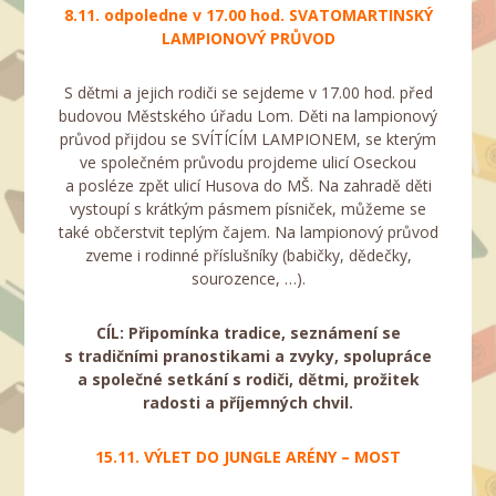
8.11. odpoledne v 17.00 hod. SVATOMARTINSKÝ
LAMPIONOVÝ PRŮVOD
S dětmi a jejich rodiči se sejdeme v 17.00 hod. před
budovou Městského úřadu Lom. Děti na lampionový
průvod přijdou se SVÍTÍCÍM LAMPIONEM, se kterým
ve společném průvodu projdeme ulicí Oseckou
a posléze zpět ulicí Husova do MŠ. Na zahradě děti
vystoupí s krátkým pásmem písniček, můžeme se
také občerstvit teplým čajem. Na lampionový průvod
zveme i rodinné příslušníky (babičky, dědečky,
sourozence, …).
CÍL: Připomínka tradice, seznámení se
s tradičními pranostikami a zvyky, spolupráce
a společné setkání s rodiči, dětmi, prožitek
radosti a příjemných chvil.
15.11.
VÝLET DO JUNGLE ARÉNY – MOST