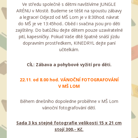
Ve středu společně s dětmi navštívíme JUNGLE
ARÉNU v Mostě. Budeme se těšit na spoustu zábavy
a legrace! Odjezd od MŠ Lom je v 8:30hod. návrat
do MŠ je ve 13:45hod.. Oběd i svačina jsou pro děti
zajištěny. Do batůžku dejte dětem pouze uzavíratelné
pití, kapesníčky. Pokud Vaše dítě špatně snáší jízdu
dopravním prostředkem, KINEDRYL dejte paní
učitelkám.
CÍL: Zábava a pohybové vyžití pro děti.
22.11
.
od 8.00 hod. VÁNOČNÍ FOTOGRAFOVÁNÍ
V MŠ LOM
Během dnešního dopoledne proběhne v MŠ Lom
vánoční fotografování dětí.
Sada 3 ks stejné fotografie velikosti 15 x 21 cm
stojí 300,- Kč.