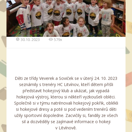
30.10. 2023
579x
Děti ze třídy Veverek a Soviček se v úterý 24. 10. 2023
seznámily s trenéry HC Litvínov, kteří dětem přišli
představit hokejový klub a ukázat, jak vypadá
hokejová výstroj, kterou si někteří vyzkoušeli obléci.
Společně si v týmu natrénovali hokejový pokřik, oblékli
si hokejové dresy a poté si pod vedením trenérů děti
užily sportovní dopoledne. Zacvičily si, fandily ze všech
sil a dozvěděly se zajímavé informace o hokeji
v Litvínově.