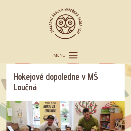
MENU
Hokejové dopoledne v MŠ
Loučná