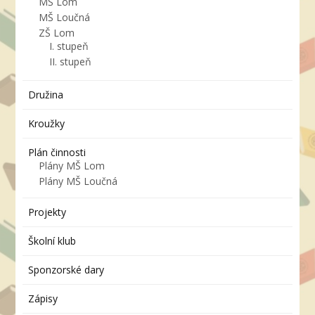
MŠ Lom
MŠ Loučná
ZŠ Lom
I. stupeň
II. stupeň
Družina
Kroužky
Plán činnosti
Plány MŠ Lom
Plány MŠ Loučná
Projekty
Školní klub
Sponzorské dary
Zápisy