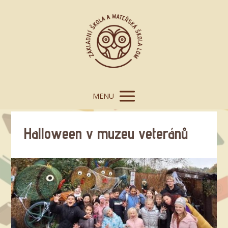
MENU
Halloween v muzeu veteránů