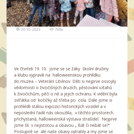
20.10. 2023
769x
Ve čtvrtek 19. 10. jsme se se žáky školní družiny
a klubu vypravili na halloweenskou prohlídku
do muzea – Veteráni Litvínov. Děti si nejprve osvojily
vědomosti o živočišných druzích, pěstování vztahů
k živočichům, péči o ně a jejich ochranu. K vidění byla
zvířátka od kočičky až třeba po osla. Dále jsme si
prohlédli stálou expozici historických vozidel a v
neposlední řadě nás okouzlila, v těchto prostorech
přichystaná, halloweenská výstava strašidel. Nejprve
jsme šli s nejistotou a obavou „ Bát či nebát se?“
Postupně se ale naše obavy vytratily a my jsme se