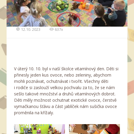
12.10. 2023
637x
V úterý 10. 10. byl v naší školce vitamínový den. Děti si
přinesly jeden kus ovoce, nebo zeleniny, abychom
mohli poznávat, ochutnávat i tvořit. Všechny děti
i rodiče si zaslouží velkou pochvalu za to, že se nám
sešlo takové množství a druhů vitamínových dobrot.
Děti měly možnost ochutnat exotické ovoce, čerstvě
vymačkanou šťávu a část jablíček nám sušička ovoce
proměnila na křížaly.