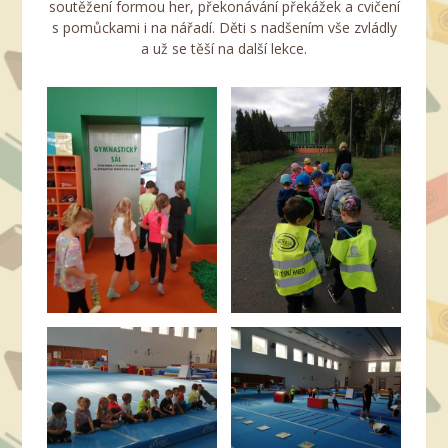
soutěžení formou her, překonávání překážek a cvičení
s pomůckami i na nářadí. Děti s nadšením vše zvládly
a už se těší na další lekce.