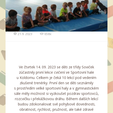
21.9. 2023
658x
Ve čtvrtek 14. 09. 2023 se děti ze třídy Soviček
zúčastnily první lekce cvičení ve Sportovní hale
u Koldomu. Celkem je čeká 10 lekcí pod vedením
zkušené trenérky. První den se děti seznámily
s prostředím velké sportovní haly a v gymnastickém
sále měly možnost si vyzkoušet pozdrav sportovců,
rozcvičku i překážkovou dráhu. Během dalších lekcí
budou zdokonalovat své pohybové dovednosti,
obratnost, rychlost, pružnost, ale také zdravé