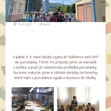
15.6. 2023
641x
V pátek 9. 6. naše školka vyjela do Klášterce nad Ohří
do porcelánky THUN. Po příjezdu jsme se nasvačili
v bufetu a poté již následovala prohlídka porcelánky.
Na konci exkurze jsme si obtiskli obrázky na hrnečky,
které nám v porcelánce vypálí a dovezou do školky.