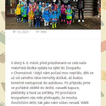
7.6. 2023
789x
V úterý 6. 6. měsíc před prázdninami se celá naše
mateřská školka vydala na výlet do Zooparku
v Chomutově. I když nám počasí moc nepřálo, děti se
už od samého rána nemohly dočkat, až budou
konečně nastupovat do autobusu. Po příjezdu jsme
se pořádně oblékli do deště, nasadili kapuce,
pláštěnky a hurá za zvířátky. Při procházce
lesoparkem nás mile překvapilo, že mnoha
živočichům déšť, tak jako nám vůbec nevadí. Viděli