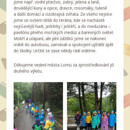
jsme např. vodní ptactvo, zubry, jelena a laně,
dovádějící kuny a opice, dravce, rosomáky, tuleně
a další domácí a cizokrajná zvířata. Ze všeho nejvíce
jsme se ovšem těšili do terária, kde se nacházeli
nejrůznější hadi, ještěrky i ještěři, a do meduzária –
pavilónu plného mořských medúz a barevných světel.
Mokří a uťapaní, ale plní zážitků jsme se nakonec
vrátili do autobusu, zamávali a spokojení ujížděli zpět
do školky. Určitě se zase někdy rádi vrátíme.
Děkujeme vedení města Lomu za zprostředkování již
druhého výletu.