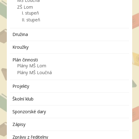
MŠ Loučná
ZŠ Lom
I. stupeň
II. stupeň
Družina
Kroužky
Plán činnosti
Plány MŠ Lom
Plány MŠ Loučná
Projekty
Školní klub
Sponzorské dary
Zápisy
Zprávy z ředitelny