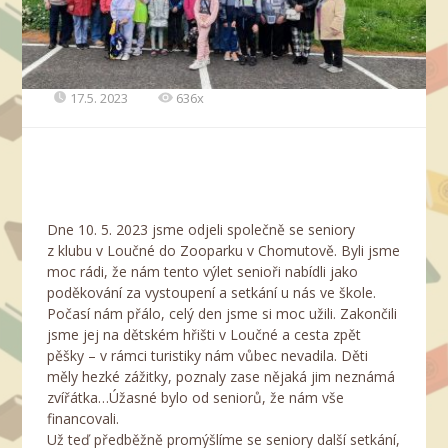
17.5. 2023
636x
Dne 10. 5. 2023 jsme odjeli společně se seniory
z klubu v Loučné do Zooparku v Chomutově. Byli jsme
moc rádi, že nám tento výlet senioři nabídli jako
poděkování za vystoupení a setkání u nás ve škole.
Počasí nám přálo, celý den jsme si moc užili. Zakončili
jsme jej na dětském hřišti v Loučné a cesta zpět
pěšky – v rámci turistiky nám vůbec nevadila. Děti
měly hezké zážitky, poznaly zase nějaká jim neznámá
zvířátka…Úžasné bylo od seniorů, že nám vše
financovali.
Už teď předběžně promýšlíme se seniory další setkání,