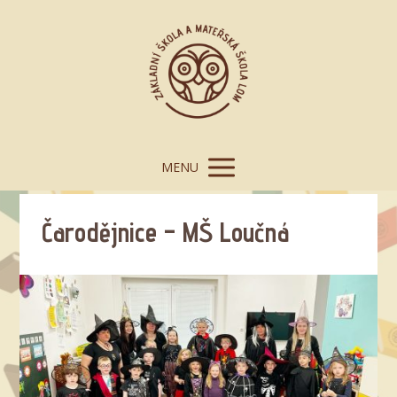
MENU
Čarodějnice – MŠ Loučná