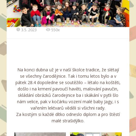
3.5. 2023
550x
Na konci dubna už je v naší školce tradice, že slétají
se všechny čarodějnice. Tak i tomu letos bylo a v
pátek 28.4 dopoledne se soutěžilo – létalo na koštěti,
došlo i na krmení pavoučí havěti, malování pavučin,
skládání obrázků čarodejnice ba i skákání v pytli šlo
nám velice, pak v kočárku vození malé baby Jagy, i s
vařením lektvarů věděli si všichni rady.
Za kostým si každé dítko odneslo diplom a pro štěstí
malé strašidýlko.