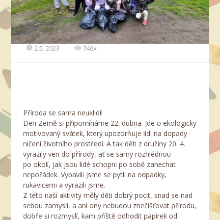
2.5. 2023
746x
Příroda se sama neuklidí!
Den Země si připomínáme 22. dubna. Jde o ekologicky
motivovaný svátek, který upozorňuje lidi na dopady
ničení životního prostředí. A tak děti z družiny 20. 4.
vyrazily ven do přírody, ať se samy rozhlédnou
po okolí, jak jsou lidé schopni po sobě zanechat
nepořádek. Vybavili jsme se pytli na odpadky,
rukavicemi a vyrazili jsme.
Z této naší aktivity měly děti dobrý pocit, snad se nad
sebou zamyslí, a ani ony nebudou znečišťovat přírodu,
dobře si rozmyslí, kam příště odhodit papírek od