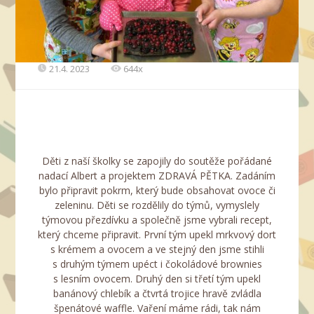
21.4. 2023
644x
Děti z naší školky se zapojily do soutěže pořádané
nadací Albert a projektem ZDRAVÁ PĚTKA. Zadáním
bylo připravit pokrm, který bude obsahovat ovoce či
zeleninu. Děti se rozdělily do týmů, vymyslely
týmovou přezdívku a společně jsme vybrali recept,
který chceme připravit. První tým upekl mrkvový dort
s krémem a ovocem a ve stejný den jsme stihli
s druhým týmem upéct i čokoládové brownies
s lesním ovocem. Druhý den si třetí tým upekl
banánový chlebík a čtvrtá trojice hravě zvládla
špenátové waffle. Vaření máme rádi, tak nám