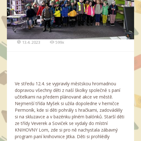
13.4. 2023
599x
Ve středu 12.4. se vypravily městskou hromadnou
dopravou všechny děti z naší školky společně s paní
učitelkami na předem plánované akce ve městě.
Nejmenší třída Myšek si užila dopoledne v herničce
Permoník, kde si děti pohrály s hračkami, zadováděly
si na skluzavce a v bazénku plném balónků. Starší děti
ze třídy Veverek a Soviček se vydaly do místní
KNIHOVNY Lom, zde si pro ně nachystala zábavný
program paní knihovnice Jitka. Děti si prohlédly