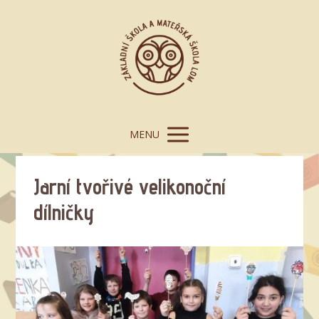
MENU
Jarní tvořivé velikonoční
dílničky