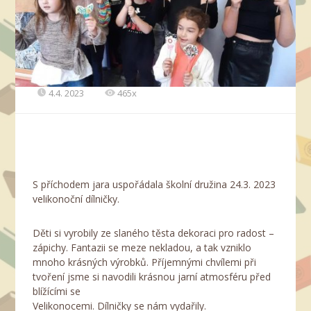
4.4. 2023
465x
S příchodem jara uspořádala školní družina 24.3. 2023
velikonoční dílničky.
Děti si vyrobily ze slaného těsta dekoraci pro radost –
zápichy. Fantazii se meze nekladou, a tak vzniklo
mnoho krásných výrobků. Příjemnými chvílemi při
tvoření jsme si navodili krásnou jarní atmosféru před
blížícími se
Velikonocemi. Dílničky se nám vydařily.