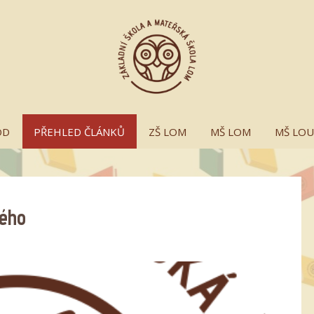
OD
PŘEHLED ČLÁNKŮ
ZŠ LOM
MŠ LOM
MŠ LO
ného