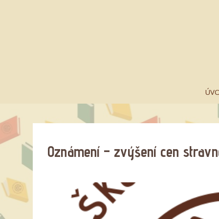
ÚV
Oznámení – zvýšení cen strav