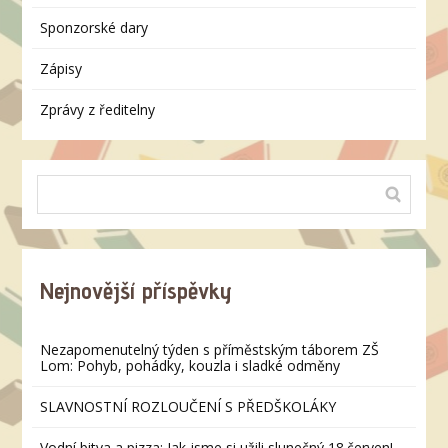
Sponzorské dary
Zápisy
Zprávy z ředitelny
Nejnovější příspěvky
Nezapomenutelný týden s příměstským táborem ZŠ
Lom: Pohyb, pohádky, kouzla i sladké odměny
SLAVNOSTNÍ ROZLOUČENÍ S PŘEDŠKOLÁKY
Vodní bitva a pizza: Jak jsme si užili slunečný 18.červen!