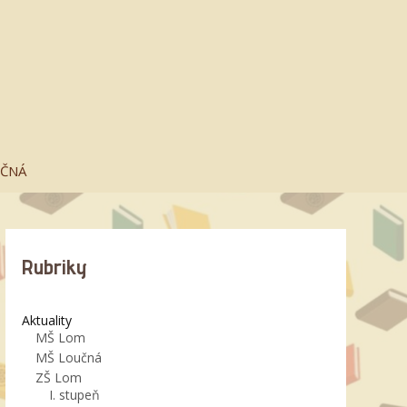
UČNÁ
Rubriky
Aktuality
MŠ Lom
MŠ Loučná
ZŠ Lom
I. stupeň