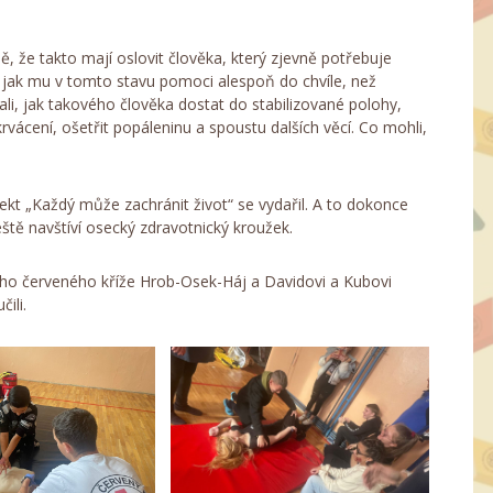
ně, že takto mají oslovit člověka, který zjevně potřebuje
í, a jak mu v tomto stavu pomoci alespoň do chvíle, než
ali, jak takového člověka dostat do stabilizované polohy,
 krvácení, ošetřit popáleninu a spoustu dalších věcí. Co mohli,
ekt „Každý může zachránit život“ se vydařil. A to dokonce
ještě navštíví osecký zdravotnický kroužek.
ého červeného kříže Hrob-Osek-Háj a Davidovi a Kubovi
ili.