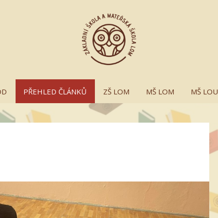
OD
PŘEHLED ČLÁNKŮ
ZŠ LOM
MŠ LOM
MŠ LO