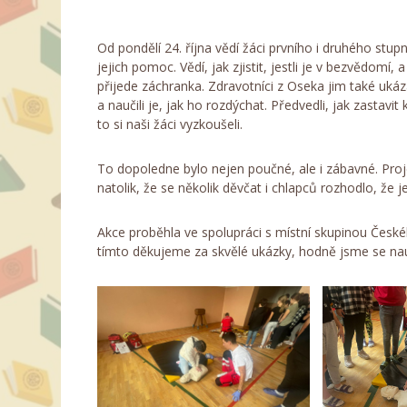
Od pondělí 24. října vědí žáci prvního i druhého stup
jejich pomoc. Vědí, jak zjistit, jestli je v bezvědom
přijede záchranka. Zdravotníci z Oseka jim také ukáz
a naučili je, jak ho rozdýchat. Předvedli, jak zastavit
to si naši žáci vyzkoušeli.
To dopoledne bylo nejen poučné, ale i zábavné. Proj
natolik, že se několik děvčat i chlapců rozhodlo, že 
Akce proběhla ve spolupráci s místní skupinou Česk
tímto děkujeme za skvělé ukázky, hodně jsme se nauč