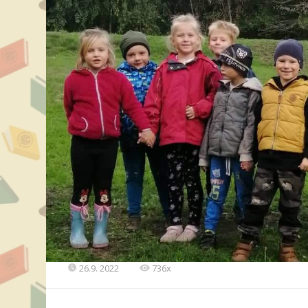
26.9. 2022
736x