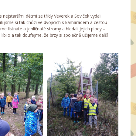
 nejstaršími dětmi ze třídy Veverek a Soviček vydali
ili jsme si tak chůzi ve dvojicích s kamarádem a cestou
me listnaté a jehličnaté stromy a hledali jejich plody –
 líbilo a tak doufejme, že brzy si společně užijeme další