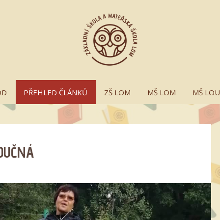
OD
PŘEHLED ČLÁNKŮ
ZŠ LOM
MŠ LOM
MŠ LO
OUČNÁ