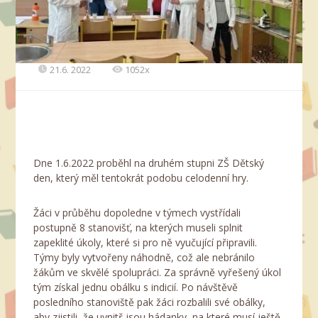
21.6. 2022
1052x
Dne 1.6.2022 proběhl na druhém stupni ZŠ Dětský
den, který měl tentokrát podobu celodenní hry.
Žáci v průběhu dopoledne v týmech vystřídali
postupně 8 stanovišť, na kterých museli splnit
zapeklité úkoly, které si pro ně vyučující připravili.
Týmy byly vytvořeny náhodně, což ale nebránilo
žákům ve skvělé spolupráci. Za správně vyřešený úkol
tým získal jednu obálku s indicií. Po návštěvě
posledního stanoviště pak žáci rozbalili své obálky,
aby zjistili, že uvnitř jsou hádanky, na které musí ještě