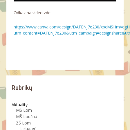
Odkaz na video zde:
https://www.canva.com/design/DAFENj7e230/xbcMSHmVq
utm_content=DAFENj7e230&utm_campaign=designshare&ut
Rubriky
Aktuality
MŠ Lom
MŠ Loučná
ZŠ Lom
I. stupeň