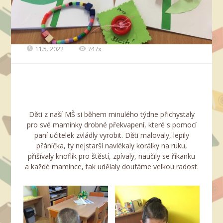
11.5. 2022
747x
Děti z naší MŠ si během minulého týdne přichystaly
pro své maminky drobné překvapení, které s pomocí
paní učitelek zvládly vyrobit. Děti malovaly, lepily
přáníčka, ty nejstarší navlékaly korálky na ruku,
přišívaly knoflík pro štěstí, zpívaly, naučily se říkanku
a každé mamince, tak udělaly doufáme velkou radost.