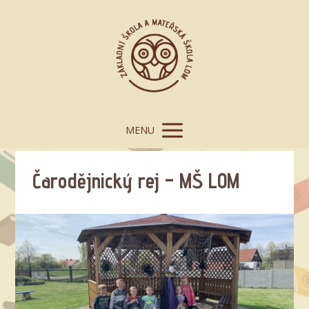
MENU
Čarodějnický rej – MŠ LOM