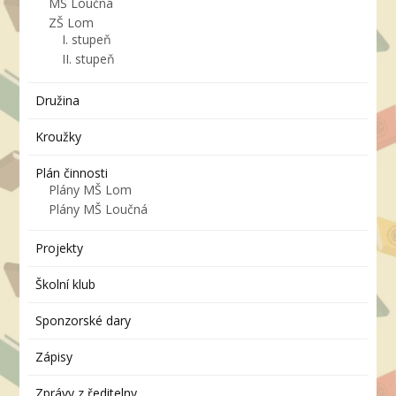
MŠ Loučná
ZŠ Lom
I. stupeň
II. stupeň
Družina
Kroužky
Plán činnosti
Plány MŠ Lom
Plány MŠ Loučná
Projekty
Školní klub
Sponzorské dary
Zápisy
Zprávy z ředitelny