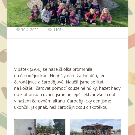
30.4. 2022
1105x
V pátek (29.4.) se naše školka proměnila
na čarodějnickou! Nepřišly nám žádné děti, jen
čarodějnice a čarodějové. Naučili jsme se lítat
na koštěti, čarovat pomocí kouzelné hůlky, házet hady
do klobouku a uvařili jsme nejlepší lektvar všech dob
v našem čarovném altánu. Čarodějnický den jsme
ukončili, jak jinak, než čarodějnickou diskotékou!