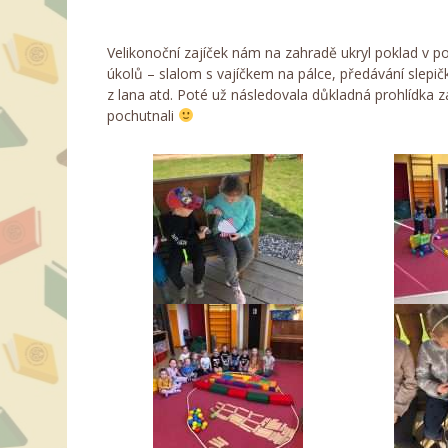
Velikonoční zajíček nám na zahradě ukryl poklad v pod
úkolů – slalom s vajíčkem na pálce, předávání slepič
z lana atd. Poté už následovala důkladná prohlídka z
pochutnali