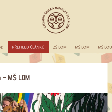
OD
PŘEHLED ČLÁNKŮ
ZŠ LOM
MŠ LOM
MŠ LO
m – MŠ LOM