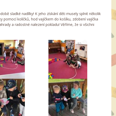
obě sladké nadílky! K jeho získání děti musely splnit několik
ky pomocí kolíčků, hod vajíčkem do košíku, zdobení vajíčka
ahrady a radostné nalezení pokladu! Věříme, že si všichni