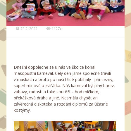
23.2. 2022
1127x
Dnešní dopoledne se u nás ve školce konal
masopustní karneval. Celý den jsme společně trávili
v maskách a proto po naší třídě pobíhaly princezny,
superhrdinové a zvířátka. Náš karneval byl plný barev,
zábavy, radosti a také soutěží – hod míčkem,
překážková dráha a jiné. Nesměla chybět ani
závěrečná diskotéka a rozdání diplomů za úžasné
kostýmy.