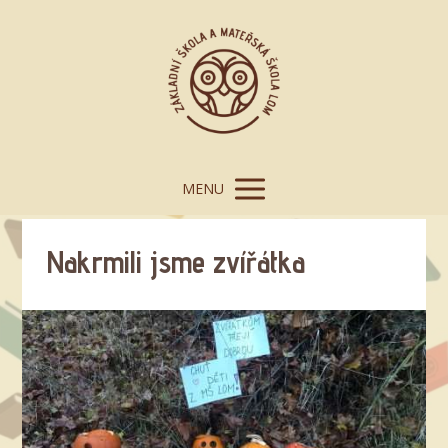
MENU
Nakrmili jsme zvířátka