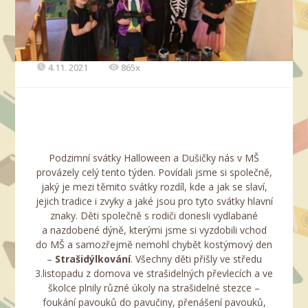
4.11. 2021
865x
Podzimní svátky Halloween a Dušičky nás v MŠ
provázely celý tento týden. Povídali jsme si společně,
jaký je mezi těmito svátky rozdíl, kde a jak se slaví,
jejich tradice i zvyky a jaké jsou pro tyto svátky hlavní
znaky. Děti společně s rodiči donesli vydlabané
a nazdobené dýně, kterými jsme si vyzdobili vchod
do MŠ a samozřejmě nemohl chybět kostýmový den
–
Strašidýlkování
. Všechny děti přišly ve středu
3.listopadu z domova ve strašidelných převlecích a ve
školce plnily různé úkoly na strašidelné stezce –
foukání pavouků do pavučiny, přenášení pavouků,