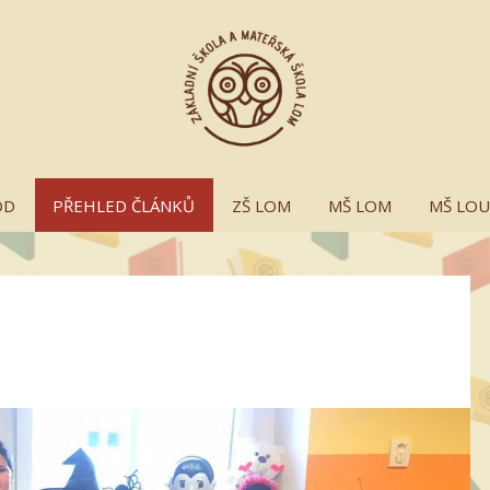
OD
PŘEHLED ČLÁNKŮ
ZŠ LOM
MŠ LOM
MŠ LO