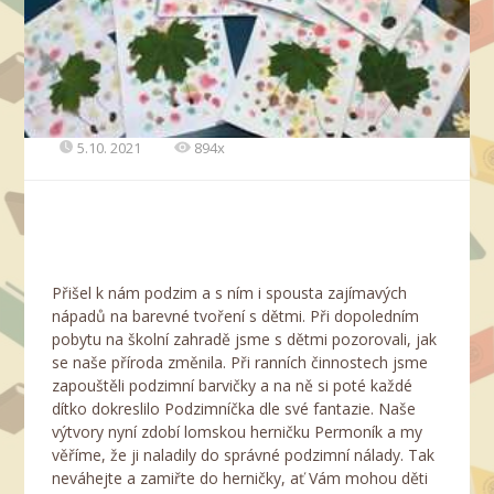
5.10. 2021
894x
Přišel k nám podzim a s ním i spousta zajímavých
nápadů na barevné tvoření s dětmi. Při dopoledním
pobytu na školní zahradě jsme s dětmi pozorovali, jak
se naše příroda změnila. Při ranních činnostech jsme
zapouštěli podzimní barvičky a na ně si poté každé
dítko dokreslilo Podzimníčka dle své fantazie. Naše
výtvory nyní zdobí lomskou herničku Permoník a my
věříme, že ji naladily do správné podzimní nálady. Tak
neváhejte a zamiřte do herničky, ať Vám mohou děti