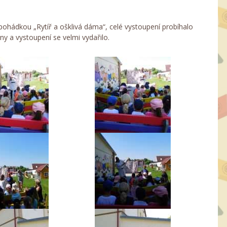
pohádkou „Rytíř a ošklivá dáma“, celé vystoupení probíhalo
ny a vystoupení se velmi vydařilo.