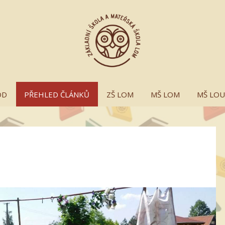
OD
PŘEHLED ČLÁNKŮ
ZŠ LOM
MŠ LOM
MŠ LO