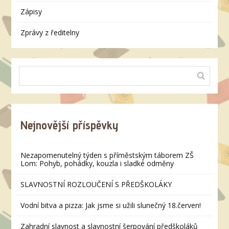
Zápisy
Zprávy z ředitelny
Nejnovější příspěvky
Nezapomenutelný týden s příměstským táborem ZŠ
Lom: Pohyb, pohádky, kouzla i sladké odměny
SLAVNOSTNÍ ROZLOUČENÍ S PŘEDŠKOLÁKY
Vodní bitva a pizza: Jak jsme si užili slunečný 18.červen!
Zahradní slavnost a slavnostní šerpování předškoláků