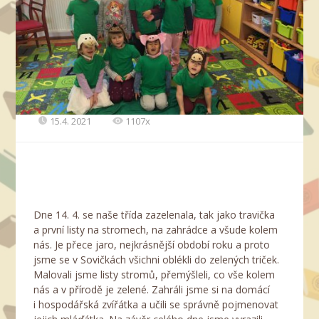
15.4. 2021
1107x
Dne 14. 4. se naše třída zazelenala, tak jako travička
a první listy na stromech, na zahrádce a všude kolem
nás. Je přece jaro, nejkrásnější období roku a proto
jsme se v Sovičkách všichni oblékli do zelených triček.
Malovali jsme listy stromů, přemýšleli, co vše kolem
nás a v přírodě je zelené. Zahráli jsme si na domácí
i hospodářská zvířátka a učili se správně pojmenovat