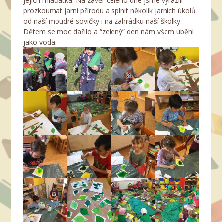
jejich mláďátka. Na závěr celého dne jsme vyrazili
prozkoumat jarní přírodu a splnit několik jarních úkolů
od naší moudré sovičky i na zahrádku naší školky.
Dětem se moc dařilo a “zelený” den nám všem uběhl
jako voda.